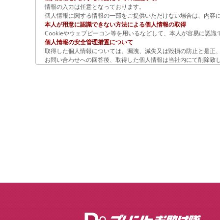
情報の入力は任意となっております。
個人情報に関する情報の一部をご提供いただけない場合は、内容
本人が用意に認識できない方法による個人情報の取得
Cookieやウェブビーコン等を用いるなどして、本人が容易に認
個人情報の安全管理措置について
取得した個人情報については、漏洩、減失又は毀損の防止と是正
お問い合わせへの回答後、取得した個人情報は当社内にて削除致
当サイトは、SSL（Secure Socket layer）による暗号化措置を
個人情報保護方針
当社ホームページの個人情報保護方針をご覧ください。
当社の個人情報の取扱いに関する苦情、相談等の問合せ先
窓口の名称
個人情報問合せ窓口
個人情報保護管理者：市村 健
〒538-0035 大阪市鶴見区浜4丁目18番28号
連絡先
TEL：06-4257-0655（平日9:00 ～ 17:00）
FAX：06-4257-0677(24時間受付)